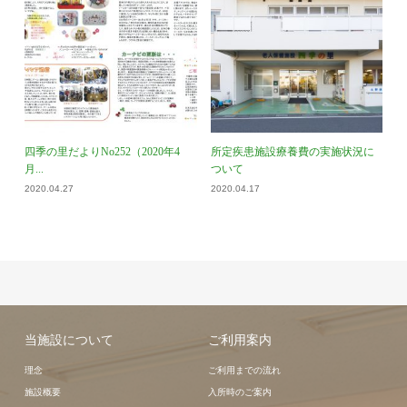
四季の里だよりNo252（2020年4
所定疾患施設療養費の実施状況に
月...
ついて
2020.04.27
2020.04.17
当施設について
ご利用案内
理念
ご利用までの流れ
施設概要
入所時のご案内