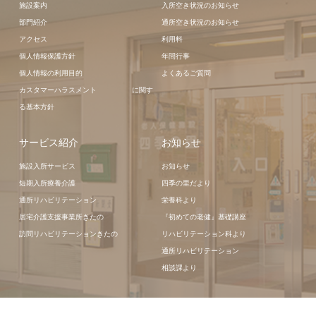
施設案内
入所空き状況のお知らせ
部門紹介
通所空き状況のお知らせ
アクセス
利用料
個人情報保護方針
年間行事
個人情報の利用目的
よくあるご質問
カスタマーハラスメント に関す
る基本方針
サービス紹介
お知らせ
施設入所サービス
お知らせ
短期入所療養介護
四季の里だより
通所リハビリテーション
栄養科より
居宅介護支援事業所きたの
『初めての老健』基礎講座
訪問リハビリテーションきたの
リハビリテーション科より
通所リハビリテーション
相談課より