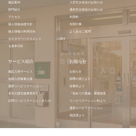
施設案内
入所空き状況のお知らせ
部門紹介
通所空き状況のお知らせ
アクセス
利用料
個人情報保護方針
年間行事
個人情報の利用目的
よくあるご質問
カスタマーハラスメント に関す
る基本方針
サービス紹介
お知らせ
施設入所サービス
お知らせ
短期入所療養介護
四季の里だより
通所リハビリテーション
栄養科より
居宅介護支援事業所きたの
『初めての老健』基礎講座
訪問リハビリテーションきたの
リハビリテーション科より
通所リハビリテーション
相談課より