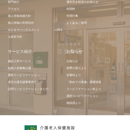
部門紹介
通所空き状況のお知らせ
アクセス
利用料
個人情報保護方針
年間行事
個人情報の利用目的
よくあるご質問
カスタマーハラスメント に関す
る基本方針
サービス紹介
お知らせ
施設入所サービス
お知らせ
短期入所療養介護
四季の里だより
通所リハビリテーション
栄養科より
居宅介護支援事業所きたの
『初めての老健』基礎講座
訪問リハビリテーションきたの
リハビリテーション科より
通所リハビリテーション
相談課より