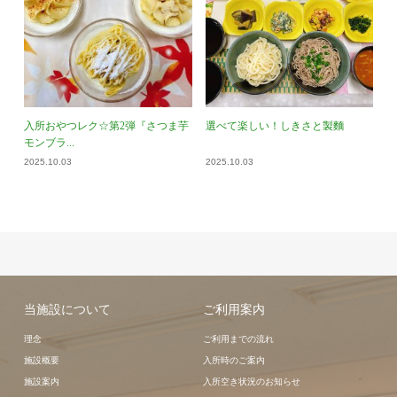
入所おやつレク☆第2弾『さつま芋
選べて楽しい！しきさと製麵
モンブラ...
2025.10.03
2025.10.03
当施設について
ご利用案内
理念
ご利用までの流れ
施設概要
入所時のご案内
施設案内
入所空き状況のお知らせ