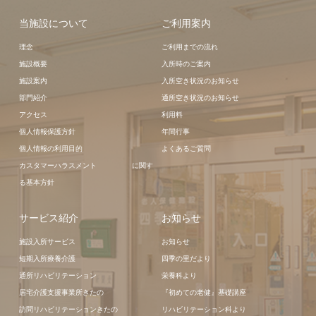
当施設について
ご利用案内
理念
ご利用までの流れ
施設概要
入所時のご案内
施設案内
入所空き状況のお知らせ
部門紹介
通所空き状況のお知らせ
アクセス
利用料
個人情報保護方針
年間行事
個人情報の利用目的
よくあるご質問
カスタマーハラスメント に関す
る基本方針
サービス紹介
お知らせ
施設入所サービス
お知らせ
短期入所療養介護
四季の里だより
通所リハビリテーション
栄養科より
居宅介護支援事業所きたの
『初めての老健』基礎講座
訪問リハビリテーションきたの
リハビリテーション科より