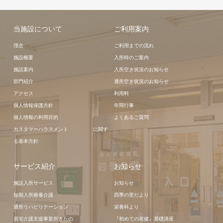
当施設について
ご利用案内
理念
ご利用までの流れ
施設概要
入所時のご案内
施設案内
入所空き状況のお知らせ
部門紹介
通所空き状況のお知らせ
アクセス
利用料
個人情報保護方針
年間行事
個人情報の利用目的
よくあるご質問
カスタマーハラスメント に関す
る基本方針
サービス紹介
お知らせ
施設入所サービス
お知らせ
短期入所療養介護
四季の里だより
通所リハビリテーション
栄養科より
居宅介護支援事業所きたの
『初めての老健』基礎講座