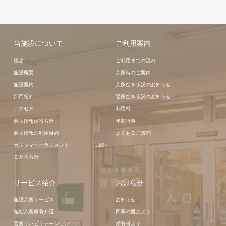
当施設について
ご利用案内
理念
ご利用までの流れ
施設概要
入所時のご案内
施設案内
入所空き状況のお知らせ
部門紹介
通所空き状況のお知らせ
アクセス
利用料
個人情報保護方針
年間行事
個人情報の利用目的
よくあるご質問
カスタマーハラスメント に関す
る基本方針
サービス紹介
お知らせ
施設入所サービス
お知らせ
短期入所療養介護
四季の里だより
通所リハビリテーション
栄養科より