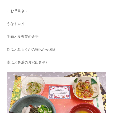
～お品書き～
うなトロ丼
牛肉と夏野菜の金平
胡瓜とみょうがの梅おかか和え
南瓜と冬瓜の具沢山みそ汁