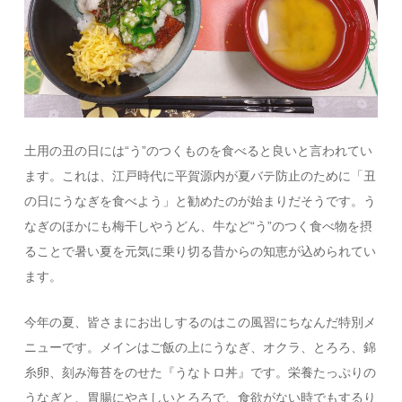
土用の丑の日には“う”のつくものを食べると良いと言われてい
ます。これは、江戸時代に平賀源内が夏バテ防止のために「丑
の日にうなぎを食べよう」と勧めたのが始まりだそうです。う
なぎのほかにも梅干しやうどん、牛など“う”のつく食べ物を摂
ることで暑い夏を元気に乗り切る昔からの知恵が込められてい
ます。
今年の夏、皆さまにお出しするのはこの風習にちなんだ特別メ
ニューです。メインはご飯の上にうなぎ、オクラ、とろろ、錦
糸卵、刻み海苔をのせた『うなトロ丼』です。栄養たっぷりの
うなぎと、胃腸にやさしいとろろで、食欲がない時でもするり