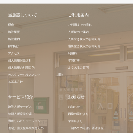
当施設について
ご利用案内
理念
ご利用までの流れ
施設概要
入所時のご案内
施設案内
入所空き状況のお知らせ
部門紹介
通所空き状況のお知らせ
アクセス
利用料
個人情報保護方針
年間行事
個人情報の利用目的
よくあるご質問
カスタマーハラスメント に関す
る基本方針
サービス紹介
お知らせ
施設入所サービス
お知らせ
短期入所療養介護
四季の里だより
通所リハビリテーション
栄養科より
居宅介護支援事業所きたの
『初めての老健』基礎講座