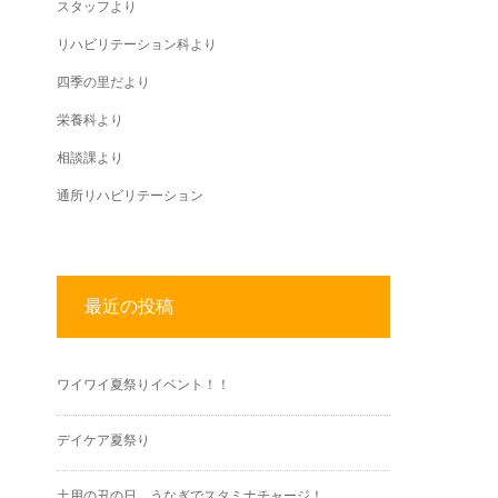
スタッフより
リハビリテーション科より
四季の里だより
栄養科より
相談課より
通所リハビリテーション
最近の投稿
ワイワイ夏祭りイベント！！
デイケア夏祭り
土用の丑の日、うなぎでスタミナチャージ！