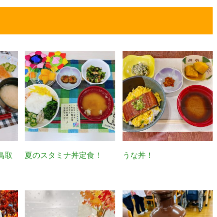
鳥取
夏のスタミナ丼定食！
うな丼！