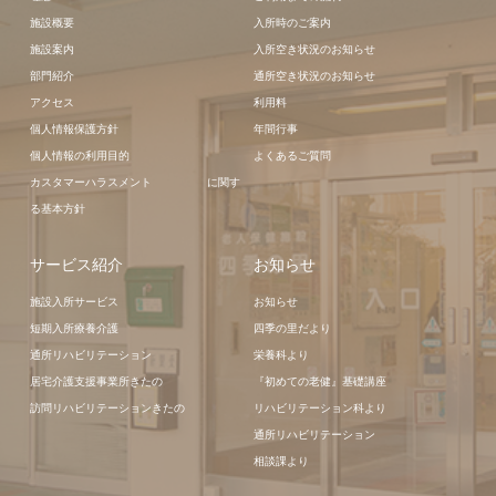
施設概要
入所時のご案内
施設案内
入所空き状況のお知らせ
部門紹介
通所空き状況のお知らせ
アクセス
利用料
個人情報保護方針
年間行事
個人情報の利用目的
よくあるご質問
カスタマーハラスメント に関す
る基本方針
サービス紹介
お知らせ
施設入所サービス
お知らせ
短期入所療養介護
四季の里だより
通所リハビリテーション
栄養科より
居宅介護支援事業所きたの
『初めての老健』基礎講座
訪問リハビリテーションきたの
リハビリテーション科より
通所リハビリテーション
相談課より