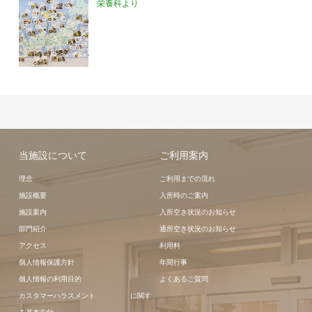
栄養科より
当施設について
ご利用案内
理念
ご利用までの流れ
施設概要
入所時のご案内
施設案内
入所空き状況のお知らせ
部門紹介
通所空き状況のお知らせ
アクセス
利用料
個人情報保護方針
年間行事
個人情報の利用目的
よくあるご質問
カスタマーハラスメント に関す