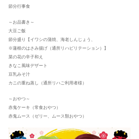
節分行事食
～お品書き～
大豆ご飯
節分盛り【イワシの蒲焼、海老しんじょう、
※蓮根のはさみ揚げ（通所リハビリテーション）】
菜の花の辛子和え
きなこ風味デザート
豆乳みそ汁
カニの重ね蒸し（通所リハご利用者様）
～おやつ～
赤鬼ケーキ（常食おやつ）
赤鬼ムース（ゼリー、ムース類おやつ）