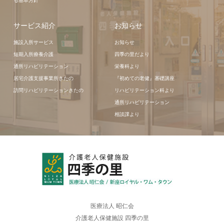
る基本方針
サービス紹介
お知らせ
施設入所サービス
お知らせ
短期入所療養介護
四季の里だより
通所リハビリテーション
栄養科より
居宅介護支援事業所きたの
『初めての老健』基礎講座
訪問リハビリテーションきたの
リハビリテーション科より
通所リハビリテーション
相談課より
医療法人 昭仁会
介護老人保健施設 四季の里