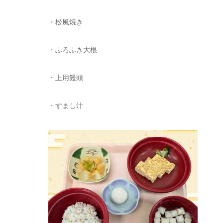
・松風焼き
・ふろふき大根
・上用饅頭
・すまし汁