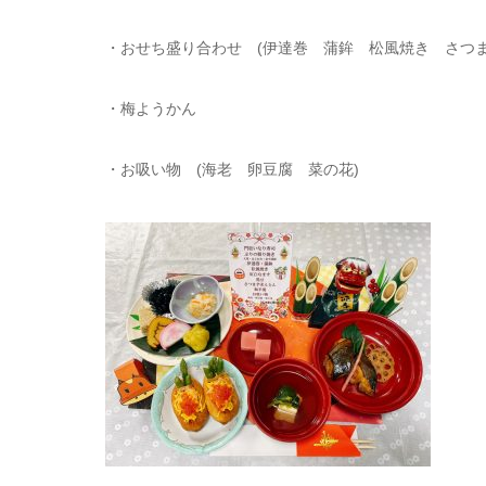
・おせち盛り合わせ (伊達巻 蒲鉾 松風焼き さつ
・梅ようかん
・お吸い物 (海老 卵豆腐 菜の花)