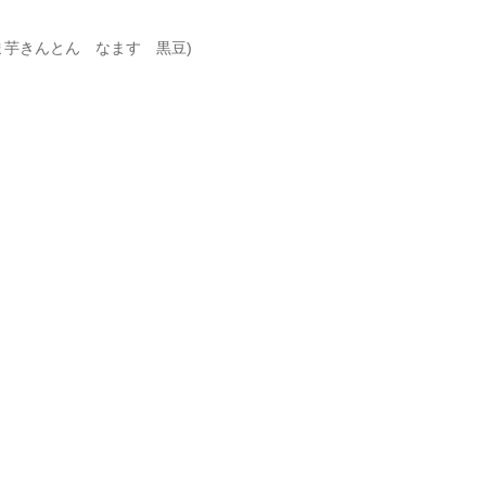
ま芋きんとん なます 黒豆)