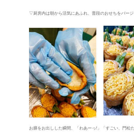
▽厨房内は朝から活気にあふれ、普段のおせちをバージ
お膳をお出しした瞬間、「わあーっ!」「すごい、門松だ