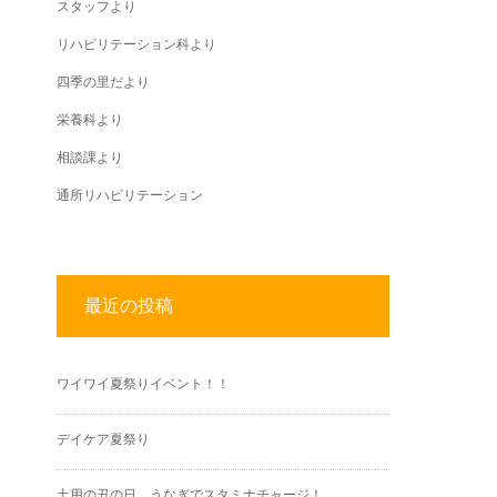
スタッフより
リハビリテーション科より
四季の里だより
栄養科より
相談課より
通所リハビリテーション
最近の投稿
ワイワイ夏祭りイベント！！
デイケア夏祭り
土用の丑の日、うなぎでスタミナチャージ！