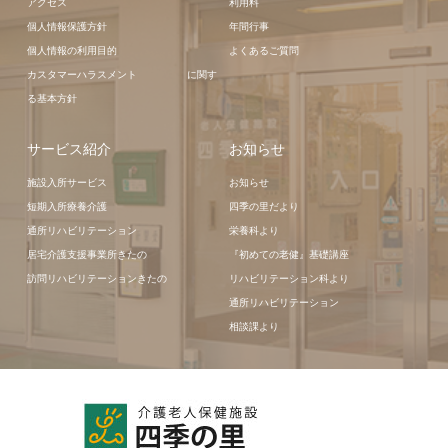
アクセス
利用料
個人情報保護方針
年間行事
個人情報の利用目的
よくあるご質問
カスタマーハラスメント に関す
る基本方針
サービス紹介
お知らせ
施設入所サービス
お知らせ
短期入所療養介護
四季の里だより
通所リハビリテーション
栄養科より
居宅介護支援事業所きたの
『初めての老健』基礎講座
訪問リハビリテーションきたの
リハビリテーション科より
通所リハビリテーション
相談課より